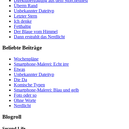
Direktübertragung aus dem Storchennest
Überm Rand
Unbekannter Dateityp
Letzter Stern
Ich denke
Fetthaltig
Der Blaue vom Himmel
Dann erstrahlt das Nerdlicht
Beliebte Beiträge
Wochenpläne
Smartphone-Malerei: Echt irre
Etwas
Unbekannter Dateityp
Die Da
Komische Typen
Smartphone-Malerei: Blau und gelb
Foto oder so
Ohne Worte
Nerdlicht
Blogroll
Second Life