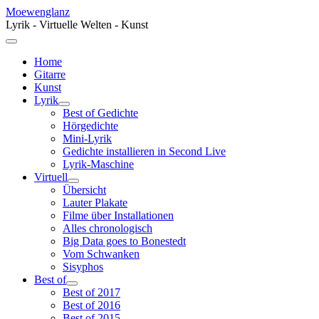
Moewenglanz
Lyrik - Virtuelle Welten - Kunst
Home
Gitarre
Kunst
Lyrik
Best of Gedichte
Hörgedichte
Mini-Lyrik
Gedichte installieren in Second Live
Lyrik-Maschine
Virtuell
Übersicht
Lauter Plakate
Filme über Installationen
Alles chronologisch
Big Data goes to Bonestedt
Vom Schwanken
Sisyphos
Best of
Best of 2017
Best of 2016
Best of 2015