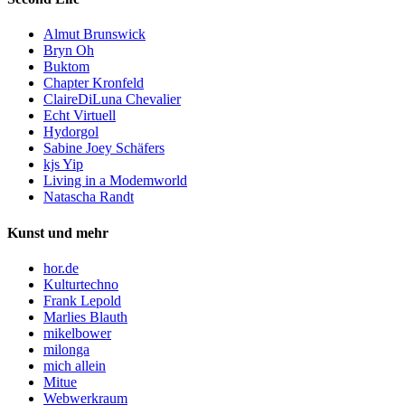
Almut Brunswick
Bryn Oh
Buktom
Chapter Kronfeld
ClaireDiLuna Chevalier
Echt Virtuell
Hydorgol
Sabine Joey Schäfers
kjs Yip
Living in a Modemworld
Natascha Randt
Kunst und mehr
hor.de
Kulturtechno
Frank Lepold
Marlies Blauth
mikelbower
milonga
mich allein
Mitue
Webwerkraum