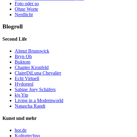
Foto oder so
Ohne Worte
Nerdlicht
Blogroll
Second Life
Almut Brunswick
Bryn Oh
Buktom
Chapter Kronfeld
ClaireDiLuna Chevalier
Echt Virtuell
Hydorgol
Sabine Joey Schäfers
kjs Yip
Living in a Modemworld
Natascha Randt
Kunst und mehr
hor.de
Kulturtechno