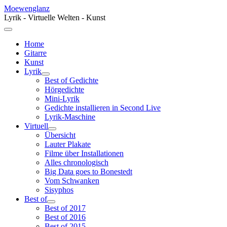
Moewenglanz
Lyrik - Virtuelle Welten - Kunst
Home
Gitarre
Kunst
Lyrik
Best of Gedichte
Hörgedichte
Mini-Lyrik
Gedichte installieren in Second Live
Lyrik-Maschine
Virtuell
Übersicht
Lauter Plakate
Filme über Installationen
Alles chronologisch
Big Data goes to Bonestedt
Vom Schwanken
Sisyphos
Best of
Best of 2017
Best of 2016
Best of 2015