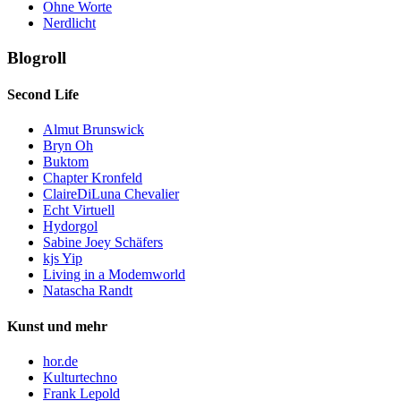
Ohne Worte
Nerdlicht
Blogroll
Second Life
Almut Brunswick
Bryn Oh
Buktom
Chapter Kronfeld
ClaireDiLuna Chevalier
Echt Virtuell
Hydorgol
Sabine Joey Schäfers
kjs Yip
Living in a Modemworld
Natascha Randt
Kunst und mehr
hor.de
Kulturtechno
Frank Lepold