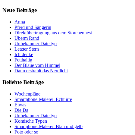
Neue Beiträge
Anna
Pferd und Sängerin
Direktübertragung aus dem Storchennest
Überm Rand
Unbekannter Dateityp
Letzter Stern
Ich denke
Fetthaltig
Der Blaue vom Himmel
Dann erstrahlt das Nerdlicht
Beliebte Beiträge
Wochenpläne
Smartphone-Malerei: Echt irre
Etwas
Die Da
Unbekannter Dateityp
Komische Typen
Smartphone-Malerei: Blau und gelb
Foto oder so