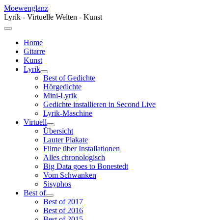
Moewenglanz
Lyrik - Virtuelle Welten - Kunst
Home
Gitarre
Kunst
Lyrik
Best of Gedichte
Hörgedichte
Mini-Lyrik
Gedichte installieren in Second Live
Lyrik-Maschine
Virtuell
Übersicht
Lauter Plakate
Filme über Installationen
Alles chronologisch
Big Data goes to Bonestedt
Vom Schwanken
Sisyphos
Best of
Best of 2017
Best of 2016
Best of 2015