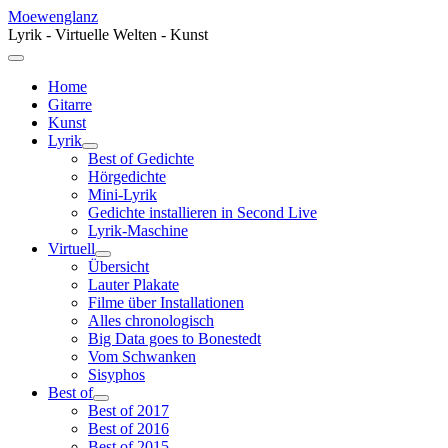
Moewenglanz
Lyrik - Virtuelle Welten - Kunst
Home
Gitarre
Kunst
Lyrik
Best of Gedichte
Hörgedichte
Mini-Lyrik
Gedichte installieren in Second Live
Lyrik-Maschine
Virtuell
Übersicht
Lauter Plakate
Filme über Installationen
Alles chronologisch
Big Data goes to Bonestedt
Vom Schwanken
Sisyphos
Best of
Best of 2017
Best of 2016
Best of 2015