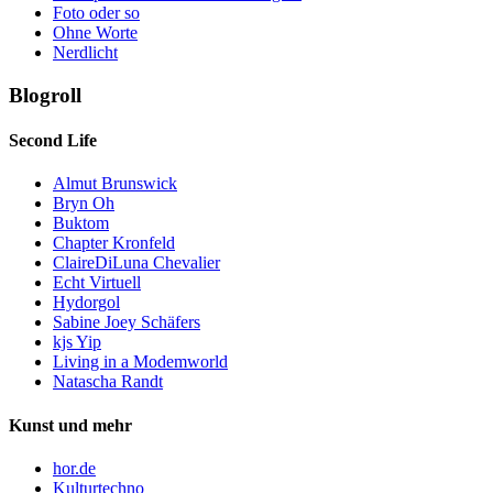
Foto oder so
Ohne Worte
Nerdlicht
Blogroll
Second Life
Almut Brunswick
Bryn Oh
Buktom
Chapter Kronfeld
ClaireDiLuna Chevalier
Echt Virtuell
Hydorgol
Sabine Joey Schäfers
kjs Yip
Living in a Modemworld
Natascha Randt
Kunst und mehr
hor.de
Kulturtechno