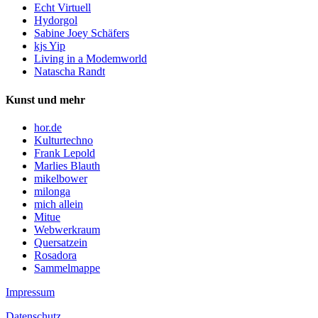
Echt Virtuell
Hydorgol
Sabine Joey Schäfers
kjs Yip
Living in a Modemworld
Natascha Randt
Kunst und mehr
hor.de
Kulturtechno
Frank Lepold
Marlies Blauth
mikelbower
milonga
mich allein
Mitue
Webwerkraum
Quersatzein
Rosadora
Sammelmappe
Impressum
Datenschutz