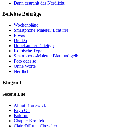
Dann erstrahlt das Nerdlicht
Beliebte Beiträge
Wochenpläne
Smartphone-Malerei: Echt irre
Etwas
Die Da
Unbekannter Dateityp
Komische Typen
Smartphone-Malerei: Blau und gelb
Foto oder so
Ohne Worte
Nerdlicht
Blogroll
Second Life
Almut Brunswick
Bryn Oh
Buktom
Chapter Kronfeld
ClaireDiLuna Chevalier