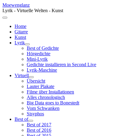
Moewenglanz
Lyrik - Virtuelle Welten - Kunst
Home
Gitarre
Kunst
Lyrik
Best of Gedichte
Hörgedichte
Mini-Lyrik
Gedichte installieren in Second Live
Lyrik-Maschine
Virtuell
Übersicht
Lauter Plakate
Filme über Installationen
Alles chronologisch
Big Data goes to Bonestedt
Vom Schwanken
Sisyphos
Best of
Best of 2017
Best of 2016
Best of 2015