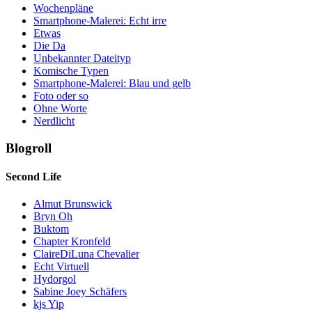
Wochenpläne
Smartphone-Malerei: Echt irre
Etwas
Die Da
Unbekannter Dateityp
Komische Typen
Smartphone-Malerei: Blau und gelb
Foto oder so
Ohne Worte
Nerdlicht
Blogroll
Second Life
Almut Brunswick
Bryn Oh
Buktom
Chapter Kronfeld
ClaireDiLuna Chevalier
Echt Virtuell
Hydorgol
Sabine Joey Schäfers
kjs Yip