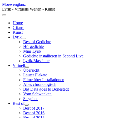
Moewenglanz
Lyrik - Virtuelle Welten - Kunst
Home
Gitarre
Kunst
Lyrik
Best of Gedichte
Hörgedichte
Mini-Lyrik
Gedichte installieren in Second Live
Lyrik-Maschine
Virtuell
Übersicht
Lauter Plakate
Filme über Installationen
Alles chronologisch
Big Data goes to Bonestedt
Vom Schwanken
Sisyphos
Best of
Best of 2017
Best of 2016
Best of 2015