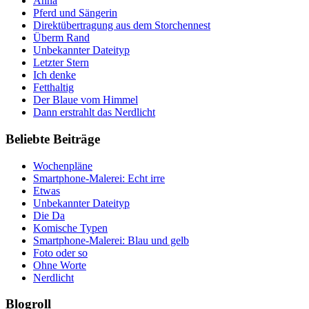
Anna
Pferd und Sängerin
Direktübertragung aus dem Storchennest
Überm Rand
Unbekannter Dateityp
Letzter Stern
Ich denke
Fetthaltig
Der Blaue vom Himmel
Dann erstrahlt das Nerdlicht
Beliebte Beiträge
Wochenpläne
Smartphone-Malerei: Echt irre
Etwas
Unbekannter Dateityp
Die Da
Komische Typen
Smartphone-Malerei: Blau und gelb
Foto oder so
Ohne Worte
Nerdlicht
Blogroll