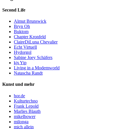
Second Life
Almut Brunswick
Bryn Oh
Buktom
Chapter Kronfeld
ClaireDiLuna Chevalier
Echt Virtuell
Hydorgol
Sabine Joey Schäfers
kjs Yip
Living in a Modemworld
Natascha Randt
Kunst und mehr
hor.de
Kulturtechno
Frank Lepold
Marlies Blauth
mikelbower
milonga
mich allein