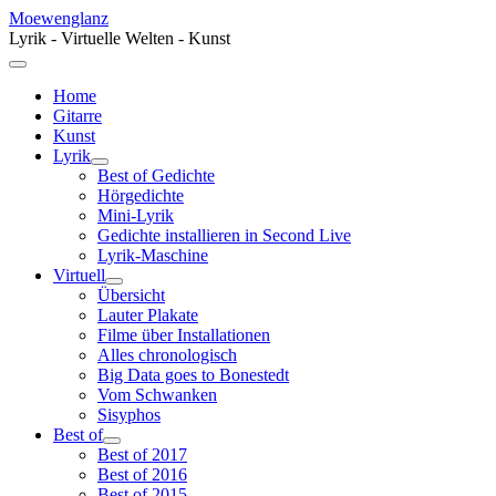
Moewenglanz
Lyrik - Virtuelle Welten - Kunst
Home
Gitarre
Kunst
Lyrik
Best of Gedichte
Hörgedichte
Mini-Lyrik
Gedichte installieren in Second Live
Lyrik-Maschine
Virtuell
Übersicht
Lauter Plakate
Filme über Installationen
Alles chronologisch
Big Data goes to Bonestedt
Vom Schwanken
Sisyphos
Best of
Best of 2017
Best of 2016
Best of 2015