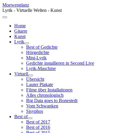
Moewenglanz
Lyrik - Virtuelle Welten - Kunst
Home
Gitarre
Kunst
Lyrik
Best of Gedichte
Hörgedichte
Mini-Lyrik
Gedichte installieren in Second Live
Lyrik-Maschine
Virtuell
Übersicht
Lauter Plakate
Filme über Installationen
Alles chronologisch
Big Data goes to Bonestedt
Vom Schwanken
Sisyphos
Best of
Best of 2017
Best of 2016
Best of 2015