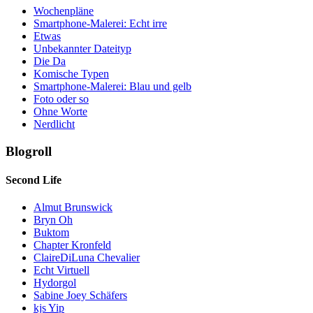
Wochenpläne
Smartphone-Malerei: Echt irre
Etwas
Unbekannter Dateityp
Die Da
Komische Typen
Smartphone-Malerei: Blau und gelb
Foto oder so
Ohne Worte
Nerdlicht
Blogroll
Second Life
Almut Brunswick
Bryn Oh
Buktom
Chapter Kronfeld
ClaireDiLuna Chevalier
Echt Virtuell
Hydorgol
Sabine Joey Schäfers
kjs Yip