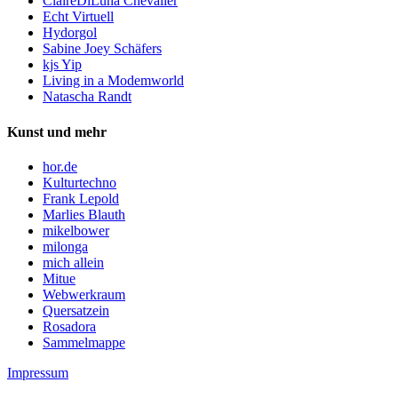
ClaireDiLuna Chevalier
Echt Virtuell
Hydorgol
Sabine Joey Schäfers
kjs Yip
Living in a Modemworld
Natascha Randt
Kunst und mehr
hor.de
Kulturtechno
Frank Lepold
Marlies Blauth
mikelbower
milonga
mich allein
Mitue
Webwerkraum
Quersatzein
Rosadora
Sammelmappe
Impressum