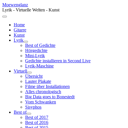
Moewenglanz
Lyrik - Virtuelle Welten - Kunst
Home
Gitarre
Kunst
Lyrik
Best of Gedichte
Hörgedichte
Mini-Lyrik
Gedichte installieren in Second Live
Lyrik-Maschine
Virtuell
Übersicht
Lauter Plakate
Filme über Installationen
Alles chronologisch
Big Data goes to Bonestedt
Vom Schwanken
Sisyphos
Best of
Best of 2017
Best of 2016
Best of 2015