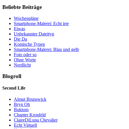
Beliebte Beiträge
Wochenpläne
Smartphone-Malerei: Echt irre
Etwas
Unbekannter Dateityp
Die Da
Komische Typen
Smartphone-Malerei: Blau und gelb
Foto oder so
Ohne Worte
Nerdlicht
Blogroll
Second Life
Almut Brunswick
Bryn Oh
Buktom
Chapter Kronfeld
ClaireDiLuna Chevalier
Echt Virtuell