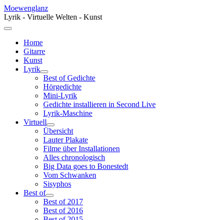
Moewenglanz
Lyrik - Virtuelle Welten - Kunst
Home
Gitarre
Kunst
Lyrik
Best of Gedichte
Hörgedichte
Mini-Lyrik
Gedichte installieren in Second Live
Lyrik-Maschine
Virtuell
Übersicht
Lauter Plakate
Filme über Installationen
Alles chronologisch
Big Data goes to Bonestedt
Vom Schwanken
Sisyphos
Best of
Best of 2017
Best of 2016
Best of 2015