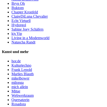
Bryn Oh
Buktom
Chapter Kronfeld
ClaireDiLuna Chevalier
Echt Virtuell
Hydorgol
Sabine Joey Schäfers
kjs Yip
Living in a Modemworld
Natascha Randt
Kunst und mehr
hor.de
Kulturtechno
Frank Lepold
Marlies Blauth
mikelbower
milonga
mich allein
Mitue
Webwerkraum
Quersatzein
Rosadora