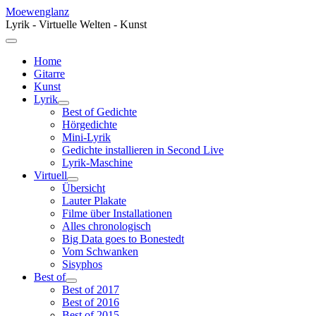
Moewenglanz
Lyrik - Virtuelle Welten - Kunst
Home
Gitarre
Kunst
Lyrik
Best of Gedichte
Hörgedichte
Mini-Lyrik
Gedichte installieren in Second Live
Lyrik-Maschine
Virtuell
Übersicht
Lauter Plakate
Filme über Installationen
Alles chronologisch
Big Data goes to Bonestedt
Vom Schwanken
Sisyphos
Best of
Best of 2017
Best of 2016
Best of 2015