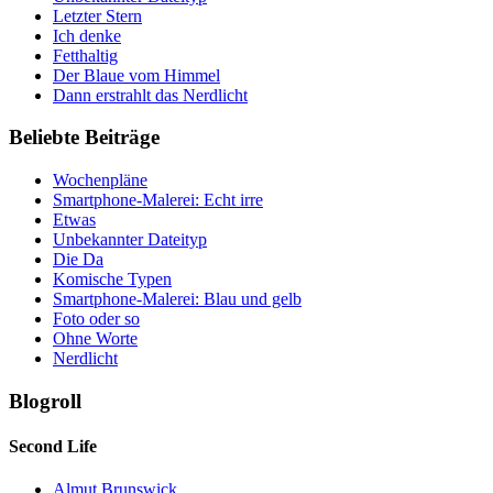
Letzter Stern
Ich denke
Fetthaltig
Der Blaue vom Himmel
Dann erstrahlt das Nerdlicht
Beliebte Beiträge
Wochenpläne
Smartphone-Malerei: Echt irre
Etwas
Unbekannter Dateityp
Die Da
Komische Typen
Smartphone-Malerei: Blau und gelb
Foto oder so
Ohne Worte
Nerdlicht
Blogroll
Second Life
Almut Brunswick