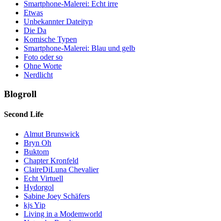
Smartphone-Malerei: Echt irre
Etwas
Unbekannter Dateityp
Die Da
Komische Typen
Smartphone-Malerei: Blau und gelb
Foto oder so
Ohne Worte
Nerdlicht
Blogroll
Second Life
Almut Brunswick
Bryn Oh
Buktom
Chapter Kronfeld
ClaireDiLuna Chevalier
Echt Virtuell
Hydorgol
Sabine Joey Schäfers
kjs Yip
Living in a Modemworld