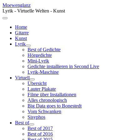
Moewenglanz
Lyrik - Virtuelle Welten - Kunst
Home
Gitarre
Kunst
Lyrik
Best of Gedichte
Hörgedichte
Mini-Lyrik
Gedichte installieren in Second Live
Lyrik-Maschine
Virtuell
Übersicht
Lauter Plakate
Filme über Installationen
Alles chronologisch
Big Data goes to Bonestedt
Vom Schwanken
Sisyphos
Best of
Best of 2017
Best of 2016
Best of 2015