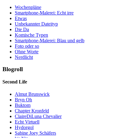
Wochenpläne
Smartphone-Malerei: Echt irre
Etwas
Unbekannter Dateityp
Die Da
Komische Typen
Smartphone-Malerei: Blau und gelb
Foto oder so
Ohne Worte
Nerdlicht
Blogroll
Second Life
Almut Brunswick
Bryn Oh
Buktom
Chapter Kronfeld
ClaireDiLuna Chevalier
Echt Virtuell
Hydorgol
Sabine Joey Schäfers