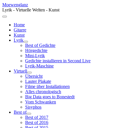
Moewenglanz
Lyrik - Virtuelle Welten - Kunst
Home
Gitarre
Kunst
Lyrik
Best of Gedichte
Hörgedichte
Mini-Lyrik
Gedichte installieren in Second Live
Lyrik-Maschine
Virtuell
Übersicht
Lauter Plakate
Filme über Installationen
Alles chronologisch
Big Data goes to Bonestedt
Vom Schwanken
Sisyphos
Best of
Best of 2017
Best of 2016
Best of 2015