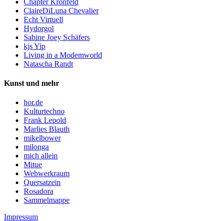
Chapter Kronfeld
ClaireDiLuna Chevalier
Echt Virtuell
Hydorgol
Sabine Joey Schäfers
kjs Yip
Living in a Modemworld
Natascha Randt
Kunst und mehr
hor.de
Kulturtechno
Frank Lepold
Marlies Blauth
mikelbower
milonga
mich allein
Mitue
Webwerkraum
Quersatzein
Rosadora
Sammelmappe
Impressum