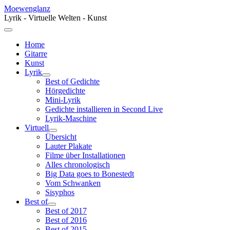
Moewenglanz
Lyrik - Virtuelle Welten - Kunst
Home
Gitarre
Kunst
Lyrik
Best of Gedichte
Hörgedichte
Mini-Lyrik
Gedichte installieren in Second Live
Lyrik-Maschine
Virtuell
Übersicht
Lauter Plakate
Filme über Installationen
Alles chronologisch
Big Data goes to Bonestedt
Vom Schwanken
Sisyphos
Best of
Best of 2017
Best of 2016
Best of 2015