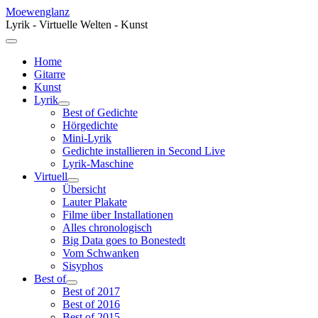
Moewenglanz
Lyrik - Virtuelle Welten - Kunst
Home
Gitarre
Kunst
Lyrik
Best of Gedichte
Hörgedichte
Mini-Lyrik
Gedichte installieren in Second Live
Lyrik-Maschine
Virtuell
Übersicht
Lauter Plakate
Filme über Installationen
Alles chronologisch
Big Data goes to Bonestedt
Vom Schwanken
Sisyphos
Best of
Best of 2017
Best of 2016
Best of 2015