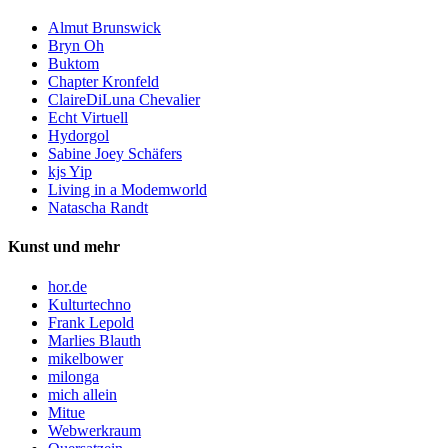
Almut Brunswick
Bryn Oh
Buktom
Chapter Kronfeld
ClaireDiLuna Chevalier
Echt Virtuell
Hydorgol
Sabine Joey Schäfers
kjs Yip
Living in a Modemworld
Natascha Randt
Kunst und mehr
hor.de
Kulturtechno
Frank Lepold
Marlies Blauth
mikelbower
milonga
mich allein
Mitue
Webwerkraum