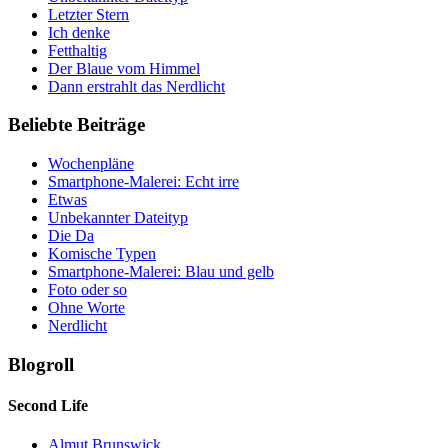
Letzter Stern
Ich denke
Fetthaltig
Der Blaue vom Himmel
Dann erstrahlt das Nerdlicht
Beliebte Beiträge
Wochenpläne
Smartphone-Malerei: Echt irre
Etwas
Unbekannter Dateityp
Die Da
Komische Typen
Smartphone-Malerei: Blau und gelb
Foto oder so
Ohne Worte
Nerdlicht
Blogroll
Second Life
Almut Brunswick