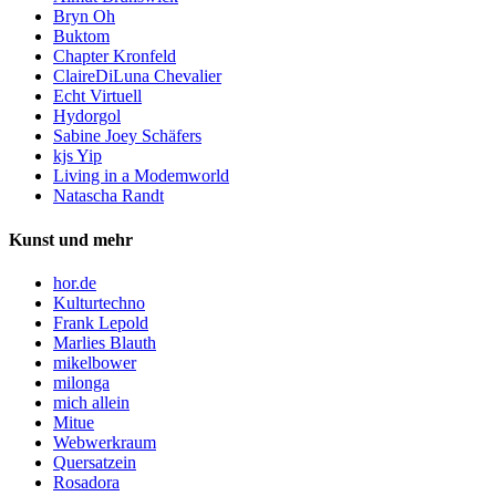
Bryn Oh
Buktom
Chapter Kronfeld
ClaireDiLuna Chevalier
Echt Virtuell
Hydorgol
Sabine Joey Schäfers
kjs Yip
Living in a Modemworld
Natascha Randt
Kunst und mehr
hor.de
Kulturtechno
Frank Lepold
Marlies Blauth
mikelbower
milonga
mich allein
Mitue
Webwerkraum
Quersatzein
Rosadora