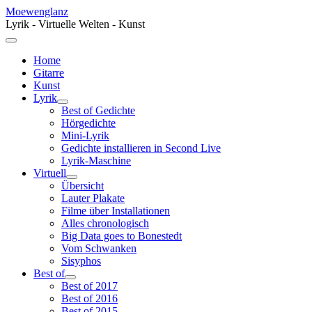
Moewenglanz
Lyrik - Virtuelle Welten - Kunst
Home
Gitarre
Kunst
Lyrik
Best of Gedichte
Hörgedichte
Mini-Lyrik
Gedichte installieren in Second Live
Lyrik-Maschine
Virtuell
Übersicht
Lauter Plakate
Filme über Installationen
Alles chronologisch
Big Data goes to Bonestedt
Vom Schwanken
Sisyphos
Best of
Best of 2017
Best of 2016
Best of 2015