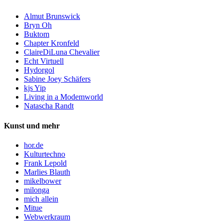
Almut Brunswick
Bryn Oh
Buktom
Chapter Kronfeld
ClaireDiLuna Chevalier
Echt Virtuell
Hydorgol
Sabine Joey Schäfers
kjs Yip
Living in a Modemworld
Natascha Randt
Kunst und mehr
hor.de
Kulturtechno
Frank Lepold
Marlies Blauth
mikelbower
milonga
mich allein
Mitue
Webwerkraum