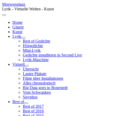
Moewenglanz
Lyrik - Virtuelle Welten - Kunst
Home
Gitarre
Kunst
Lyrik
Best of Gedichte
Hörgedichte
Mini-Lyrik
Gedichte installieren in Second Live
Lyrik-Maschine
Virtuell
Übersicht
Lauter Plakate
Filme über Installationen
Alles chronologisch
Big Data goes to Bonestedt
Vom Schwanken
Sisyphos
Best of
Best of 2017
Best of 2016
Best of 2015