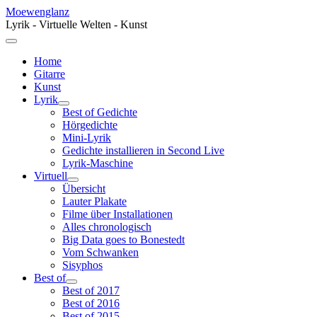
Moewenglanz
Lyrik - Virtuelle Welten - Kunst
Home
Gitarre
Kunst
Lyrik
Best of Gedichte
Hörgedichte
Mini-Lyrik
Gedichte installieren in Second Live
Lyrik-Maschine
Virtuell
Übersicht
Lauter Plakate
Filme über Installationen
Alles chronologisch
Big Data goes to Bonestedt
Vom Schwanken
Sisyphos
Best of
Best of 2017
Best of 2016
Best of 2015