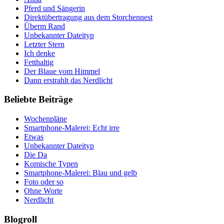
Pferd und Sängerin
Direktübertragung aus dem Storchennest
Überm Rand
Unbekannter Dateityp
Letzter Stern
Ich denke
Fetthaltig
Der Blaue vom Himmel
Dann erstrahlt das Nerdlicht
Beliebte Beiträge
Wochenpläne
Smartphone-Malerei: Echt irre
Etwas
Unbekannter Dateityp
Die Da
Komische Typen
Smartphone-Malerei: Blau und gelb
Foto oder so
Ohne Worte
Nerdlicht
Blogroll