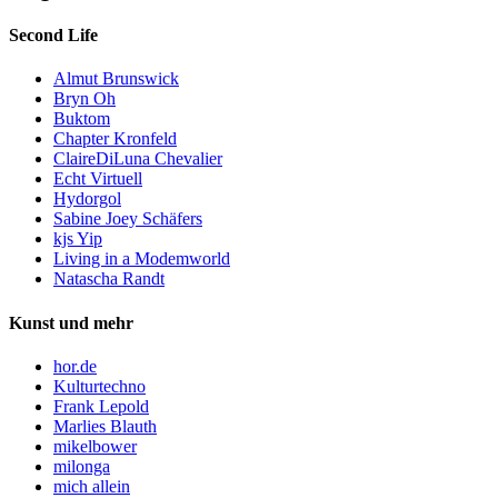
Second Life
Almut Brunswick
Bryn Oh
Buktom
Chapter Kronfeld
ClaireDiLuna Chevalier
Echt Virtuell
Hydorgol
Sabine Joey Schäfers
kjs Yip
Living in a Modemworld
Natascha Randt
Kunst und mehr
hor.de
Kulturtechno
Frank Lepold
Marlies Blauth
mikelbower
milonga
mich allein