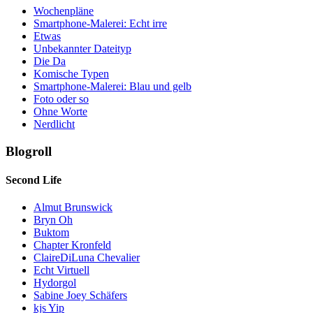
Wochenpläne
Smartphone-Malerei: Echt irre
Etwas
Unbekannter Dateityp
Die Da
Komische Typen
Smartphone-Malerei: Blau und gelb
Foto oder so
Ohne Worte
Nerdlicht
Blogroll
Second Life
Almut Brunswick
Bryn Oh
Buktom
Chapter Kronfeld
ClaireDiLuna Chevalier
Echt Virtuell
Hydorgol
Sabine Joey Schäfers
kjs Yip