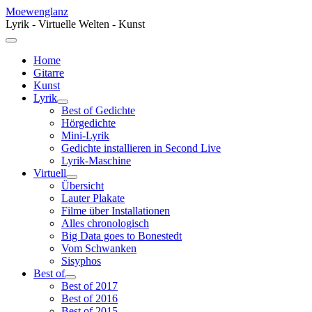
Moewenglanz
Lyrik - Virtuelle Welten - Kunst
Home
Gitarre
Kunst
Lyrik
Best of Gedichte
Hörgedichte
Mini-Lyrik
Gedichte installieren in Second Live
Lyrik-Maschine
Virtuell
Übersicht
Lauter Plakate
Filme über Installationen
Alles chronologisch
Big Data goes to Bonestedt
Vom Schwanken
Sisyphos
Best of
Best of 2017
Best of 2016
Best of 2015