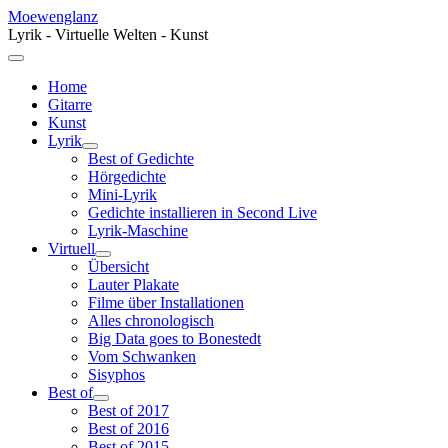
Moewenglanz
Lyrik - Virtuelle Welten - Kunst
Home
Gitarre
Kunst
Lyrik
Best of Gedichte
Hörgedichte
Mini-Lyrik
Gedichte installieren in Second Live
Lyrik-Maschine
Virtuell
Übersicht
Lauter Plakate
Filme über Installationen
Alles chronologisch
Big Data goes to Bonestedt
Vom Schwanken
Sisyphos
Best of
Best of 2017
Best of 2016
Best of 2015