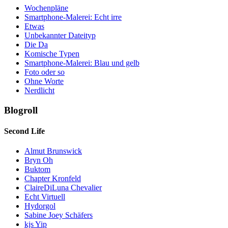
Wochenpläne
Smartphone-Malerei: Echt irre
Etwas
Unbekannter Dateityp
Die Da
Komische Typen
Smartphone-Malerei: Blau und gelb
Foto oder so
Ohne Worte
Nerdlicht
Blogroll
Second Life
Almut Brunswick
Bryn Oh
Buktom
Chapter Kronfeld
ClaireDiLuna Chevalier
Echt Virtuell
Hydorgol
Sabine Joey Schäfers
kjs Yip