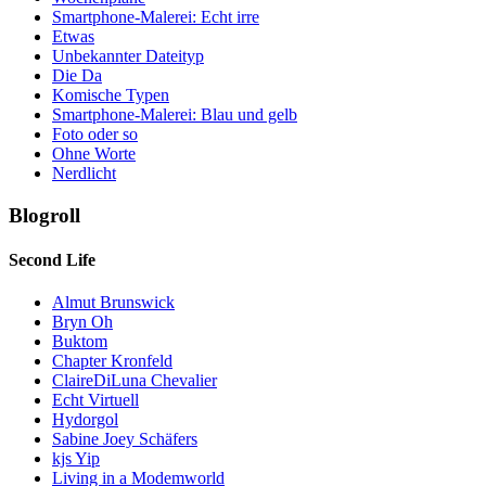
Smartphone-Malerei: Echt irre
Etwas
Unbekannter Dateityp
Die Da
Komische Typen
Smartphone-Malerei: Blau und gelb
Foto oder so
Ohne Worte
Nerdlicht
Blogroll
Second Life
Almut Brunswick
Bryn Oh
Buktom
Chapter Kronfeld
ClaireDiLuna Chevalier
Echt Virtuell
Hydorgol
Sabine Joey Schäfers
kjs Yip
Living in a Modemworld