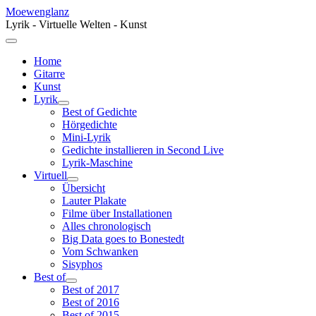
Moewenglanz
Lyrik - Virtuelle Welten - Kunst
Home
Gitarre
Kunst
Lyrik
Best of Gedichte
Hörgedichte
Mini-Lyrik
Gedichte installieren in Second Live
Lyrik-Maschine
Virtuell
Übersicht
Lauter Plakate
Filme über Installationen
Alles chronologisch
Big Data goes to Bonestedt
Vom Schwanken
Sisyphos
Best of
Best of 2017
Best of 2016
Best of 2015