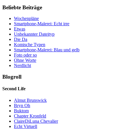
Beliebte Beiträge
Wochenpläne
Smartphone-Malerei: Echt irre
Etwas
Unbekannter Dateityp
Die Da
Komische Typen
Smartphone-Malerei: Blau und gelb
Foto oder so
Ohne Worte
Nerdlicht
Blogroll
Second Life
Almut Brunswick
Bryn Oh
Buktom
Chapter Kronfeld
ClaireDiLuna Chevalier
Echt Virtuell