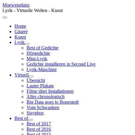
Moewenglanz
Lyrik - Virtuelle Welten - Kunst
Home
Gitarre
Kunst
Lyrik
Best of Gedichte
Hörgedichte
Mini-Lyrik
Gedichte installieren in Second Live
Lyrik-Maschine
Virtuell
Übersicht
Lauter Plakate
Filme über Installationen
Alles chronologisch
Big Data goes to Bonestedt
Vom Schwanken
Sisyphos
Best of
Best of 2017
Best of 2016
Best of 2015