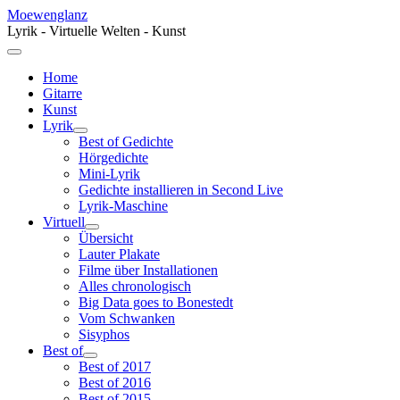
Moewenglanz
Lyrik - Virtuelle Welten - Kunst
Home
Gitarre
Kunst
Lyrik
Best of Gedichte
Hörgedichte
Mini-Lyrik
Gedichte installieren in Second Live
Lyrik-Maschine
Virtuell
Übersicht
Lauter Plakate
Filme über Installationen
Alles chronologisch
Big Data goes to Bonestedt
Vom Schwanken
Sisyphos
Best of
Best of 2017
Best of 2016
Best of 2015