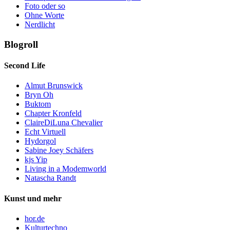
Foto oder so
Ohne Worte
Nerdlicht
Blogroll
Second Life
Almut Brunswick
Bryn Oh
Buktom
Chapter Kronfeld
ClaireDiLuna Chevalier
Echt Virtuell
Hydorgol
Sabine Joey Schäfers
kjs Yip
Living in a Modemworld
Natascha Randt
Kunst und mehr
hor.de
Kulturtechno