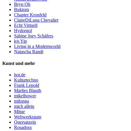
Bryn Oh
Buktom
Chapter Kronfeld
ClaireDiLuna Chevalier
Echt Virtuell
Hydorgol
Sabine Joey Schäfers
kjs Yip
Living in a Modemworld
Natascha Randt
Kunst und mehr
hor.de
Kulturtechno
Frank Lepold
Marlies Blauth
mikelbower
milonga
mich allein
Mitue
Webwerkraum
Quersatzein
Rosadora