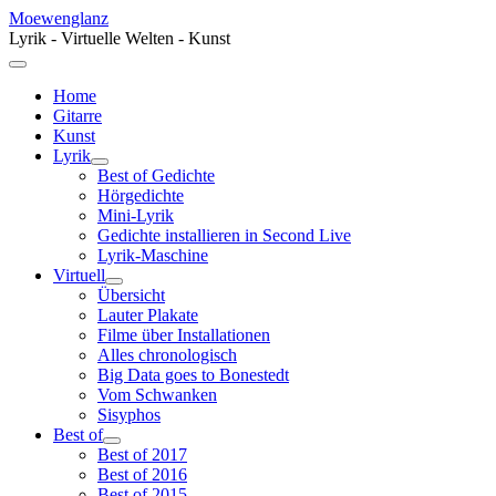
Moewenglanz
Lyrik - Virtuelle Welten - Kunst
Home
Gitarre
Kunst
Lyrik
Best of Gedichte
Hörgedichte
Mini-Lyrik
Gedichte installieren in Second Live
Lyrik-Maschine
Virtuell
Übersicht
Lauter Plakate
Filme über Installationen
Alles chronologisch
Big Data goes to Bonestedt
Vom Schwanken
Sisyphos
Best of
Best of 2017
Best of 2016
Best of 2015