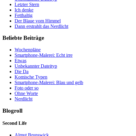
Letzter Stern
Ich denke
Fetthaltig
Der Blaue vom Himmel
Dann erstrahlt das Nerdlicht
Beliebte Beiträge
Wochenpläne
Smartphone-Malerei: Echt irre
Etwas
Unbekannter Dateityp
Die Da
Komische Typen
Smartphone-Malerei: Blau und gelb
Foto oder so
Ohne Worte
Nerdlicht
Blogroll
Second Life
Almut Brunswick