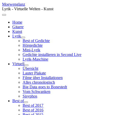
Moewenglanz
Lyrik - Virtuelle Welten - Kunst
Home
Gitarre
Kunst
Lyrik
Best of Gedichte
Hörgedichte
Mini-Lyrik
Gedichte installieren in Second Live
Lyrik-Maschine
Virtuell
Übersicht
Lauter Plakate
Filme über Installationen
Alles chronologisch
Big Data goes to Bonestedt
Vom Schwanken
Sisyphos
Best of
Best of 2017
Best of 2016
Best of 2015