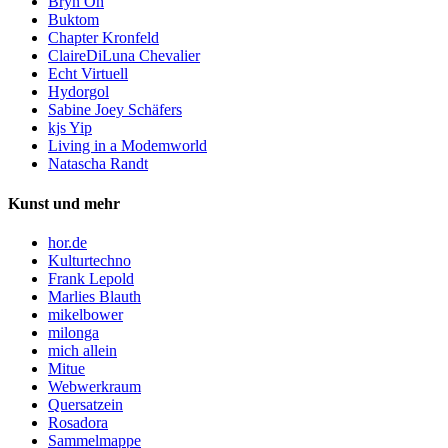
Bryn Oh
Buktom
Chapter Kronfeld
ClaireDiLuna Chevalier
Echt Virtuell
Hydorgol
Sabine Joey Schäfers
kjs Yip
Living in a Modemworld
Natascha Randt
Kunst und mehr
hor.de
Kulturtechno
Frank Lepold
Marlies Blauth
mikelbower
milonga
mich allein
Mitue
Webwerkraum
Quersatzein
Rosadora
Sammelmappe