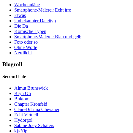
Wochenpläne
Smartphone-Malerei: Echt irre
Etwas
Unbekannter Dateityp
Die Da
Komische Typen
Smartphone-Malerei: Blau und gelb
Foto oder so
Ohne Worte
Nerdlicht
Blogroll
Second Life
Almut Brunswick
Bryn Oh
Buktom
Chapter Kronfeld
ClaireDiLuna Chevalier
Echt Virtuell
Hydorgol
Sabine Joey Schäfers
kjs Yip