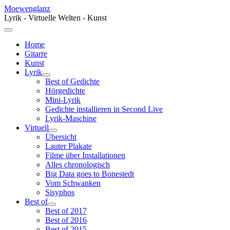
Moewenglanz
Lyrik - Virtuelle Welten - Kunst
Home
Gitarre
Kunst
Lyrik
Best of Gedichte
Hörgedichte
Mini-Lyrik
Gedichte installieren in Second Live
Lyrik-Maschine
Virtuell
Übersicht
Lauter Plakate
Filme über Installationen
Alles chronologisch
Big Data goes to Bonestedt
Vom Schwanken
Sisyphos
Best of
Best of 2017
Best of 2016
Best of 2015