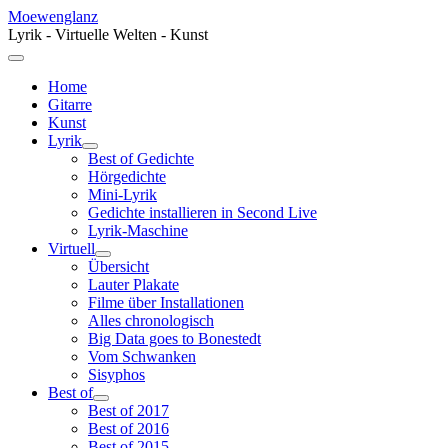
Moewenglanz
Lyrik - Virtuelle Welten - Kunst
Home
Gitarre
Kunst
Lyrik
Best of Gedichte
Hörgedichte
Mini-Lyrik
Gedichte installieren in Second Live
Lyrik-Maschine
Virtuell
Übersicht
Lauter Plakate
Filme über Installationen
Alles chronologisch
Big Data goes to Bonestedt
Vom Schwanken
Sisyphos
Best of
Best of 2017
Best of 2016
Best of 2015