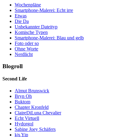
Wochenpläne
Smartphone-Malerei: Echt irre
Etwas
Die Da
Unbekannter Dateityp
Komische Typen
Smartphone-Malerei: Blau und gelb
Foto oder so
Ohne Worte
Nerdlicht
Blogroll
Second Life
Almut Brunswick
Bryn Oh
Buktom
Chapter Kronfeld
ClaireDiLuna Chevalier
Echt Virtuell
Hydorgol
Sabine Joey Schäfers
kjs Yip