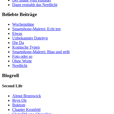
Der Blaue vom Himmel
Dann erstrahlt das Nerdlicht
Beliebte Beiträge
Wochenpläne
Smartphone-Malerei: Echt irre
Etwas
Unbekannter Dateityp
Die Da
Komische Typen
Smartphone-Malerei: Blau und gelb
Foto oder so
Ohne Worte
Nerdlicht
Blogroll
Second Life
Almut Brunswick
Bryn Oh
Buktom
Chapter Kronfeld