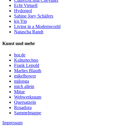
ClaireDiLuna Chevalier
Echt Virtuell
Hydorgol
Sabine Joey Schäfers
kjs Yip
Living in a Modemworld
Natascha Randt
Kunst und mehr
hor.de
Kulturtechno
Frank Lepold
Marlies Blauth
mikelbower
milonga
mich allein
Mitue
Webwerkraum
Quersatzein
Rosadora
Sammelmappe
Impressum