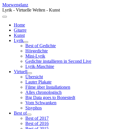
Moewenglanz
Lyrik - Virtuelle Welten - Kunst
Home
Gitarre
Kunst
Lyrik
Best of Gedichte
Hörgedichte
Mini-Lyrik
Gedichte installieren in Second Live
Lyrik-Maschine
Virtuell
Übersicht
Lauter Plakate
Filme über Installationen
Alles chronologisch
Big Data goes to Bonestedt
Vom Schwanken
Sisyphos
Best of
Best of 2017
Best of 2016
Best of 2015