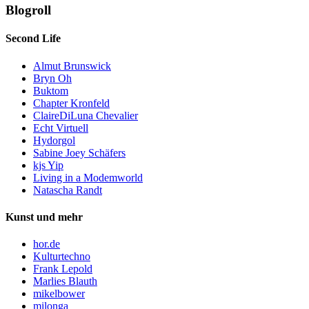
Blogroll
Second Life
Almut Brunswick
Bryn Oh
Buktom
Chapter Kronfeld
ClaireDiLuna Chevalier
Echt Virtuell
Hydorgol
Sabine Joey Schäfers
kjs Yip
Living in a Modemworld
Natascha Randt
Kunst und mehr
hor.de
Kulturtechno
Frank Lepold
Marlies Blauth
mikelbower
milonga