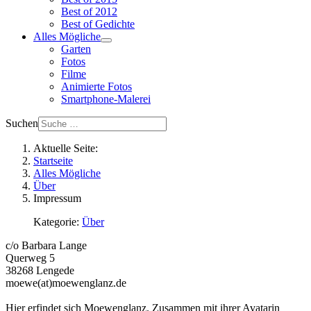
Best of 2012
Best of Gedichte
Alles Mögliche
Garten
Fotos
Filme
Animierte Fotos
Smartphone-Malerei
Suchen
Aktuelle Seite:
Startseite
Alles Mögliche
Über
Impressum
Kategorie:
Über
c/o Barbara Lange
Querweg 5
38268 Lengede
moewe(at)moewenglanz.de
Hier erfindet sich Moewenglanz. Zusammen mit ihrer Avatarin