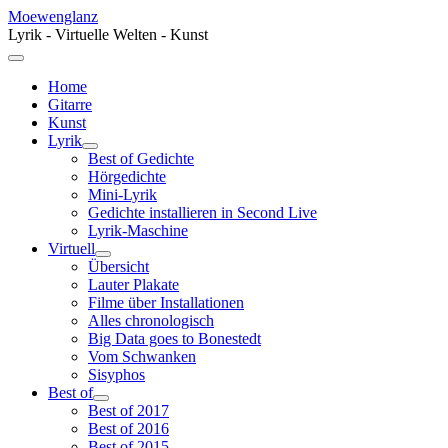
Moewenglanz
Lyrik - Virtuelle Welten - Kunst
Home
Gitarre
Kunst
Lyrik
Best of Gedichte
Hörgedichte
Mini-Lyrik
Gedichte installieren in Second Live
Lyrik-Maschine
Virtuell
Übersicht
Lauter Plakate
Filme über Installationen
Alles chronologisch
Big Data goes to Bonestedt
Vom Schwanken
Sisyphos
Best of
Best of 2017
Best of 2016
Best of 2015