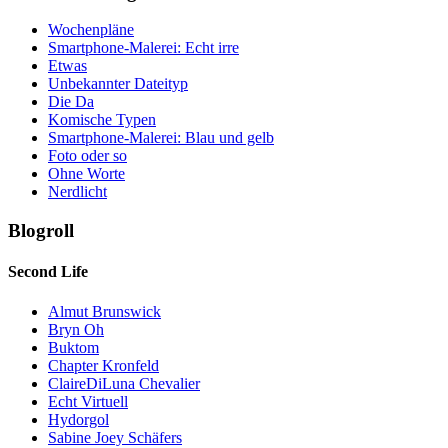
Wochenpläne
Smartphone-Malerei: Echt irre
Etwas
Unbekannter Dateityp
Die Da
Komische Typen
Smartphone-Malerei: Blau und gelb
Foto oder so
Ohne Worte
Nerdlicht
Blogroll
Second Life
Almut Brunswick
Bryn Oh
Buktom
Chapter Kronfeld
ClaireDiLuna Chevalier
Echt Virtuell
Hydorgol
Sabine Joey Schäfers