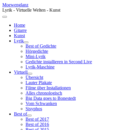
Moewenglanz
Lyrik - Virtuelle Welten - Kunst
Home
Gitarre
Kunst
Lyrik
Best of Gedichte
Hörgedichte
Mini-Lyrik
Gedichte installieren in Second Live
Lyrik-Maschine
Virtuell
Übersicht
Lauter Plakate
Filme über Installationen
Alles chronologisch
Big Data goes to Bonestedt
Vom Schwanken
Sisyphos
Best of
Best of 2017
Best of 2016
Best of 2015