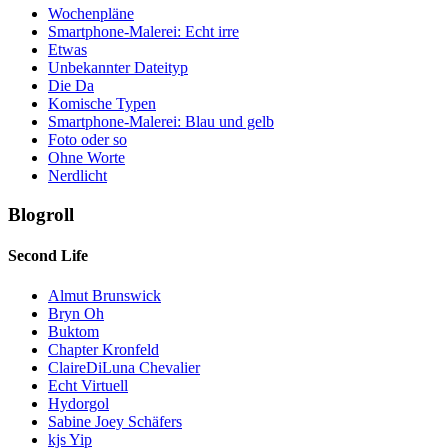
Wochenpläne
Smartphone-Malerei: Echt irre
Etwas
Unbekannter Dateityp
Die Da
Komische Typen
Smartphone-Malerei: Blau und gelb
Foto oder so
Ohne Worte
Nerdlicht
Blogroll
Second Life
Almut Brunswick
Bryn Oh
Buktom
Chapter Kronfeld
ClaireDiLuna Chevalier
Echt Virtuell
Hydorgol
Sabine Joey Schäfers
kjs Yip