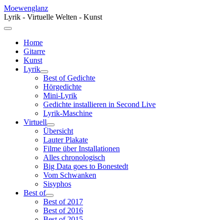
Moewenglanz
Lyrik - Virtuelle Welten - Kunst
Home
Gitarre
Kunst
Lyrik
Best of Gedichte
Hörgedichte
Mini-Lyrik
Gedichte installieren in Second Live
Lyrik-Maschine
Virtuell
Übersicht
Lauter Plakate
Filme über Installationen
Alles chronologisch
Big Data goes to Bonestedt
Vom Schwanken
Sisyphos
Best of
Best of 2017
Best of 2016
Best of 2015